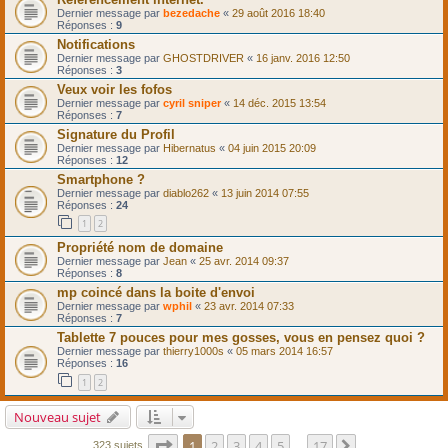
Dernier message par
bezedache
«
29 août 2016 18:40
Réponses :
9
Notifications
Dernier message par
GHOSTDRIVER
«
16 janv. 2016 12:50
Réponses :
3
Veux voir les fofos
Dernier message par
cyril sniper
«
14 déc. 2015 13:54
Réponses :
7
Signature du Profil
Dernier message par
Hibernatus
«
04 juin 2015 20:09
Réponses :
12
Smartphone ?
Dernier message par
diablo262
«
13 juin 2014 07:55
Réponses :
24
1
2
Propriété nom de domaine
Dernier message par
Jean
«
25 avr. 2014 09:37
Réponses :
8
mp coincé dans la boite d'envoi
Dernier message par
wphil
«
23 avr. 2014 07:33
Réponses :
7
Tablette 7 pouces pour mes gosses, vous en pensez quoi ?
Dernier message par
thierry1000s
«
05 mars 2014 16:57
Réponses :
16
1
2
Nouveau sujet
Page
1
sur
17
1
2
3
4
5
17
Suivant
323 sujets
…