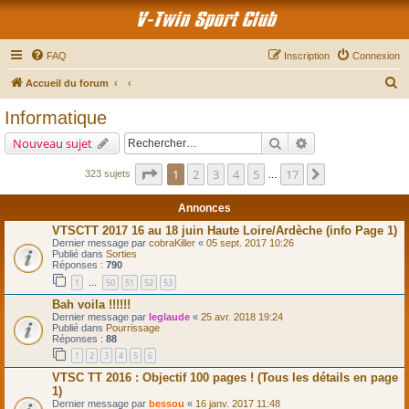
V-Twin Sport Club
FAQ
Inscription
Connexion
R
Accueil du forum
e
Informatique
c
Rechercher
Recherche avancé
Nouveau sujet
h
e
Page
1
sur
17
1
2
3
4
5
17
Suivant
323 sujets
…
r
Annonces
c
VTSCTT 2017 16 au 18 juin Haute Loire/Ardèche (info Page 1)
h
Dernier message par
cobraKiller
«
05 sept. 2017 10:26
Publié dans
Sorties
e
Réponses :
790
r
1
50
51
52
53
…
Bah voila !!!!!!
Dernier message par
leglaude
«
25 avr. 2018 19:24
Publié dans
Pourrissage
Réponses :
88
1
2
3
4
5
6
VTSC TT 2016 : Objectif 100 pages ! (Tous les détails en page
1)
Dernier message par
bessou
«
16 janv. 2017 11:48