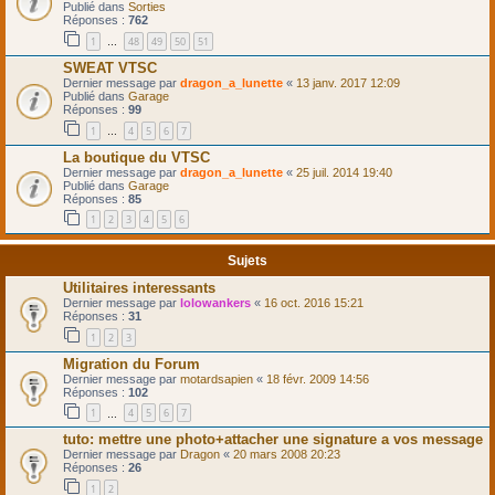
Publié dans
Sorties
Réponses :
762
1
48
49
50
51
…
SWEAT VTSC
Dernier message par
dragon_a_lunette
«
13 janv. 2017 12:09
Publié dans
Garage
Réponses :
99
1
4
5
6
7
…
La boutique du VTSC
Dernier message par
dragon_a_lunette
«
25 juil. 2014 19:40
Publié dans
Garage
Réponses :
85
1
2
3
4
5
6
Sujets
Utilitaires interessants
Dernier message par
lolowankers
«
16 oct. 2016 15:21
Réponses :
31
1
2
3
Migration du Forum
Dernier message par
motardsapien
«
18 févr. 2009 14:56
Réponses :
102
1
4
5
6
7
…
tuto: mettre une photo+attacher une signature a vos message
Dernier message par
Dragon
«
20 mars 2008 20:23
Réponses :
26
1
2