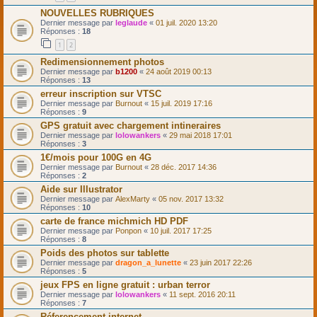
NOUVELLES RUBRIQUES
Dernier message par
leglaude
«
01 juil. 2020 13:20
Réponses :
18
1
2
Redimensionnement photos
Dernier message par
b1200
«
24 août 2019 00:13
Réponses :
13
erreur inscription sur VTSC
Dernier message par
Burnout
«
15 juil. 2019 17:16
Réponses :
9
GPS gratuit avec chargement intineraires
Dernier message par
lolowankers
«
29 mai 2018 17:01
Réponses :
3
1€/mois pour 100G en 4G
Dernier message par
Burnout
«
28 déc. 2017 14:36
Réponses :
2
Aide sur Illustrator
Dernier message par
AlexMarty
«
05 nov. 2017 13:32
Réponses :
10
carte de france michmich HD PDF
Dernier message par
Ponpon
«
10 juil. 2017 17:25
Réponses :
8
Poids des photos sur tablette
Dernier message par
dragon_a_lunette
«
23 juin 2017 22:26
Réponses :
5
jeux FPS en ligne gratuit : urban terror
Dernier message par
lolowankers
«
11 sept. 2016 20:11
Réponses :
7
Réferencement internet.